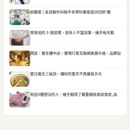
就醫幫 | 安貞胸外科聯手多學科專家成功切除“橄
胃很怕的 5 個習慣，很多人不當回事，幾乎每天都
閑談：養生樓中店，實現行業互聯網推廣升級，品牌加
夏日養生三秘訣，讓你的夏天不再暑氣炎炎
有這6種想法的人，幾乎都得了嚴重糖尿病並發症_血