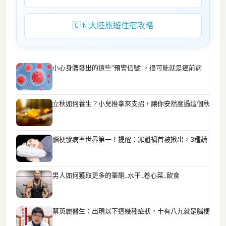
🇨🇳
大陸旅遊住宿攻略
小心身體發出的這些“預警信號”，很可能就是癌前病
立秋如何養生？小兒推拿來支招，讓你安然度過這個秋
腦梗發病率世界第一！提醒：罪魁禍首被揪出，3種蔬
男人如何獲取更多的睾酮_水平_卷心菜_飲食
蔡英麗醫生：出現以下這幾種症狀，十有八九就是腦梗