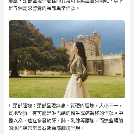
那麼，頸部呈現什麼樣的異常可能與癌變有關呢？以下
是五個需求警覺的頸部異常信號。
1. 頸部腫塊：頸部呈現無痛、質硬的腫塊，大小不一，
質地堅實，有可能是淋巴結的增生或癌轉移的信號。中
醫以為，癌症多發於肝，肺，乳腺等髒腑，而這些髒腑
的淋巴結常常會惹起頸部腫塊呈現。