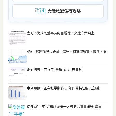
🇨🇳
大陸旅遊住宿攻略
書記下海成副董事長財富過億，突遭立案調查
4家巨頭創造股市奇跡：這些人財富激增富可敵國？背
電影觀眾，回來了_票房_功夫_周星馳
中產媽媽，正在批量制造“少年巴菲特”_孩子_訓練
從外貿“半年報”看經濟第一大省的高質量躍升_廣東