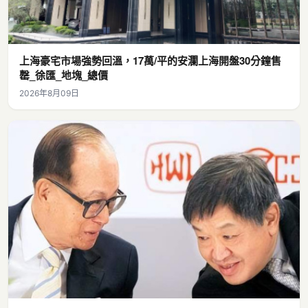
上海豪宅市場強勢回溫，17萬/平的安瀾上海開盤30分鐘售
罄_徐匯_地塊_總價
2026年8月09日