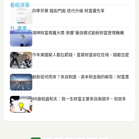
四季芳華 臨街門面 迭代升級 財富優先享
鴻坤財富再獲大獎 榮膺“最佳模式創新財富管理機構
今年美國窮人都在虧錢，富豪財富卻在狂增，錢都怎麼
創新從何而來？來自制度、資本和金融的解答｜財富書
88歲稻盛和夫：我一生財富主要來自兩個字，但很多