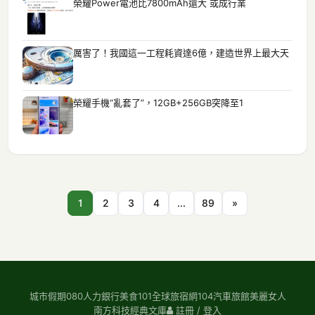
榮耀Power電池比7800mAh還大 或成行業
厲害了！我國這一工程耗資達6億，建造世界上最大天
榮耀手機“亂套了”，12GB+256GB突降至1
1
2
3
4
...
89
»
城市假期
080人力銀行
美食101
全球旅宿網
104汽車旅館
美麗女人
南方科技
經典文庫
註冊 / 登入