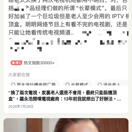
“換了兩次電視，家裏老人還是不會用，最終只能裝機頂
盒”，羅永浩開噴電視廠商：13年前我就想出了好辦法，但
沒人做出來_方案_傻瓜化_用戶
2026年7月28日