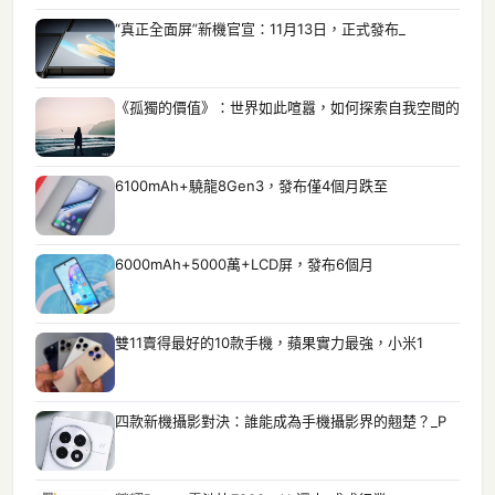
“真正全面屏”新機官宣：11月13日，正式發布_
《孤獨的價值》：世界如此喧囂，如何探索自我空間的
6100mAh+驍龍8Gen3，發布僅4個月跌至
6000mAh+5000萬+LCD屏，發布6個月
雙11賣得最好的10款手機，蘋果實力最強，小米1
四款新機攝影對決：誰能成為手機攝影界的翹楚？_P