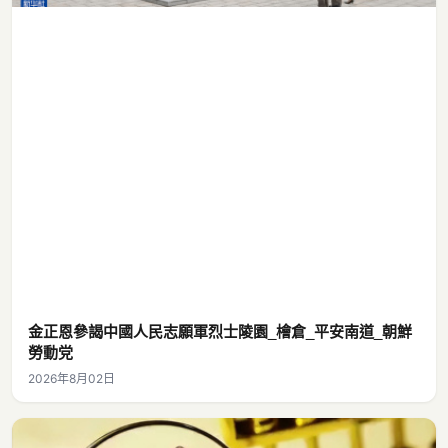
金正恩參謁中國人民志願軍烈士陵園_檜倉_平安南道_朝鮮
勞動党
2026年8月02日