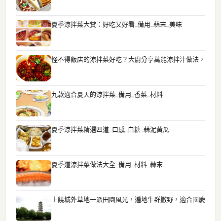
夏季涼拌菜大賞：好吃又好看_備用_蒜末_美味
怪不得飯店的涼拌菜好吃？大廚分享萬能涼拌汁做法，
九款適合夏天的涼拌菜_備用_香菜_材料
夏季涼拌菜精選四道_口感_白糖_蒜泥黃瓜
夏季道涼拌菜做法大全_備用_材料_蒜末
上饒城外草地一派田園風光，遍地牛群撒野，適合國慶