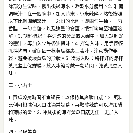
除部分生澀味，撈出後過涼水，瀝乾水分備用。2. 准備
調味汁：在一個碗中，加入蒜末、小米辣碎，然後按照
以下比例調制醬汁——2:1:1的比例，即兩勺生抽、一勺
香醋、一勺白糖，以及適量的食鹽，攪拌均勻至糖鹽溶
解。3. 調料混搭：將涼透的黃瓜放入碗中，加入調制好
的醬汁，再加入少許香油提味。4. 拌勻入味：用手輕輕
抓拌均勻，確保每一根黃瓜都裹上醬汁。注意動作要
輕，避免破壞黃瓜的形狀。5. 冷藏入味：將拌好的涼拌
黃瓜蓋上保鮮膜，放入冰箱冷藏一段時間，讓黃瓜更入
味。
三、
小貼士
1. 黃瓜焯燙時間不宜過長，以保持其爽脆口感。2. 調料
比例可根據個人口味適當調整，喜歡酸辣的可以增加醋
和辣椒的量。3. 冷藏後的涼拌黃瓜口感更佳，更加入
味。
四、
呈現美食