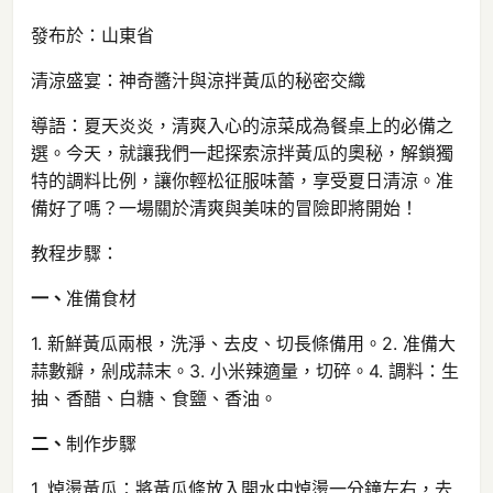
發布於：山東省
清涼盛宴：神奇醬汁與涼拌黃瓜的秘密交織
導語：夏天炎炎，清爽入心的涼菜成為餐桌上的必備之
選。今天，就讓我們一起探索涼拌黃瓜的奧秘，解鎖獨
特的調料比例，讓你輕松征服味蕾，享受夏日清涼。准
備好了嗎？一場關於清爽與美味的冒險即將開始！
教程步驟：
一、
准備食材
1. 新鮮黃瓜兩根，洗淨、去皮、切長條備用。2. 准備大
蒜數瓣，剁成蒜末。3. 小米辣適量，切碎。4. 調料：生
抽、香醋、白糖、食鹽、香油。
二、
制作步驟
1. 焯燙黃瓜：將黃瓜條放入開水中焯燙一分鐘左右，去