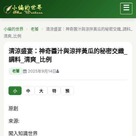
☰
小編的世界
老饕
清涼盛宴：神奇醬汁與涼拌黃瓜的秘密交織_調料_
清爽_比例
清涼盛宴：神奇醬汁與涼拌黃瓜的秘密交織_
調料_清爽_比例
2025年9月14日
老饕
小
中
大
特
預
原創
來源:
闖入知識世界