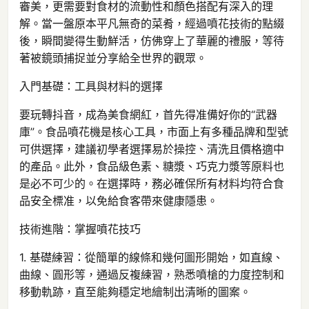
審美，更需要對食材的流動性和顏色搭配有深入的理
解。當一盤原本平凡無奇的菜肴，經過噴花技術的點綴
後，瞬間變得生動鮮活，仿佛穿上了華麗的禮服，等待
著被鏡頭捕捉並分享給全世界的觀眾。
入門基礎：工具與材料的選擇
要玩轉抖音，成為美食網紅，首先得准備好你的“武器
庫”。食品噴花機是核心工具，市面上有多種品牌和型號
可供選擇，建議初學者選擇易於操控、清洗且價格適中
的產品。此外，食品級色素、糖漿、巧克力漿等原料也
是必不可少的。在選擇時，務必確保所有材料均符合食
品安全標准，以免給食客帶來健康隱患。
技術進階：掌握噴花技巧
1. 基礎練習：從簡單的線條和幾何圖形開始，如直線、
曲線、圓形等，通過反複練習，熟悉噴槍的力度控制和
移動軌跡，直至能夠穩定地繪制出清晰的圖案。