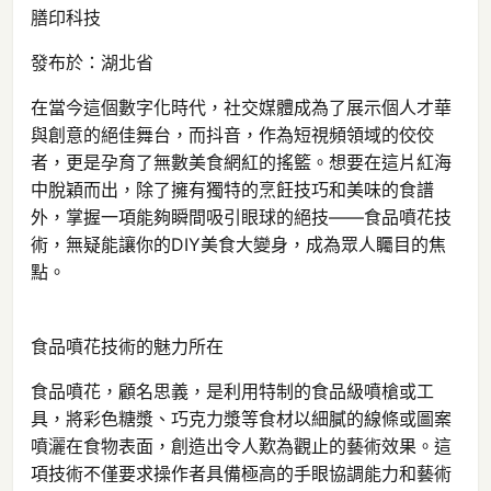
膳印科技
發布於：湖北省
在當今這個數字化時代，社交媒體成為了展示個人才華
與創意的絕佳舞台，而抖音，作為短視頻領域的佼佼
者，更是孕育了無數美食網紅的搖籃。想要在這片紅海
中脫穎而出，除了擁有獨特的烹飪技巧和美味的食譜
外，掌握一項能夠瞬間吸引眼球的絕技——食品噴花技
術，無疑能讓你的DIY美食大變身，成為眾人矚目的焦
點。
食品噴花技術的魅力所在
食品噴花，顧名思義，是利用特制的食品級噴槍或工
具，將彩色糖漿、巧克力漿等食材以細膩的線條或圖案
噴灑在食物表面，創造出令人歎為觀止的藝術效果。這
項技術不僅要求操作者具備極高的手眼協調能力和藝術