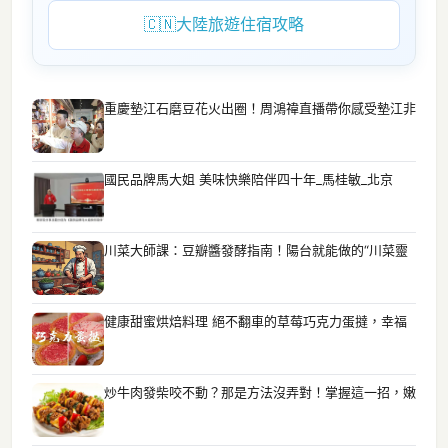
🇨🇳
大陸旅遊住宿攻略
重慶墊江石磨豆花火出圈！周鴻禕直播帶你感受墊江非
國民品牌馬大姐 美味快樂陪伴四十年_馬桂敏_北京
川菜大師課：豆瓣醬發酵指南！陽台就能做的“川菜靈
健康甜蜜烘焙料理 絕不翻車的草莓巧克力蛋撻，幸福
炒牛肉發柴咬不動？那是方法沒弄對！掌握這一招，嫩