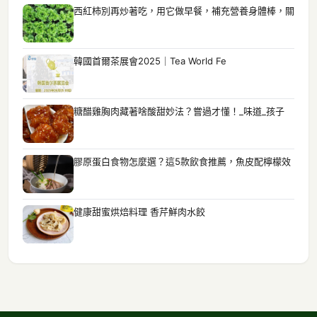
西紅柿別再炒著吃，用它做早餐，補充營養身體棒，關
韓國首爾茶展會2025｜Tea World Fe
糖醋雞胸肉藏著啥酸甜妙法？嘗過才懂！_味道_孩子
膠原蛋白食物怎麼選？這5款飲食推薦，魚皮配檸檬效
健康甜蜜烘焙料理 香芹鮮肉水餃