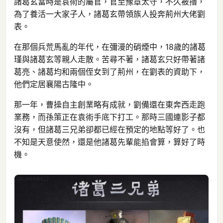
諸葛玄當時是袁術的屬官，官至豫章太守，不久被擼，
為了養活一大家子人，諸葛玄帶領族人投奔荊州大佬劉
表。
在那個兵荒馬亂的年代，在彌漫的硝煙中，18歲的諸葛
瑾與諸葛玄等親人走散。苦尋不著，諸葛玄只好帶著諸
葛亮、諸葛均和兩個侄女到了荊州，在劉表的資助下，
他們定居襄陽古隆中。
那一年，曹操自主創業略有成就，劉備還在東奔西走跑
業務，而孫策正在袁術手底下打工。那時三國連影子都
沒有，但諸葛三兄弟卻都已經在預定的地點等好了。也
不知是天意使然，還是他諸葛先輩能掐會算，算好了時
機。