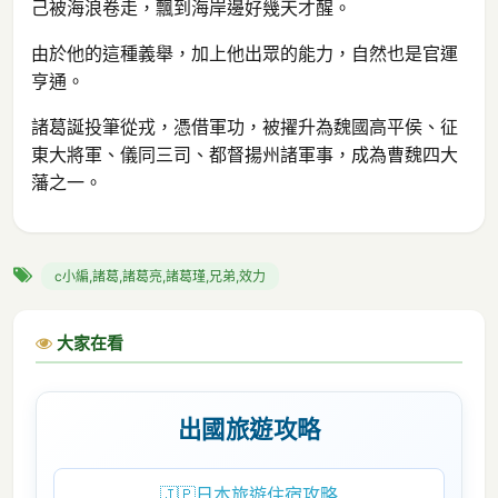
己被海浪卷走，飄到海岸邊好幾天才醒。
由於他的這種義舉，加上他出眾的能力，自然也是官運
亨通。
諸葛誕投筆從戎，憑借軍功，被擢升為魏國高平侯、征
東大將軍、儀同三司、都督揚州諸軍事，成為曹魏四大
藩之一。
c小編,諸葛,諸葛亮,諸葛瑾,兄弟,效力
大家在看
出國旅遊攻略
🇯🇵
日本旅遊住宿攻略