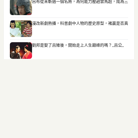
呂布從未斬過一個名將，為何能力壓趙雲馬超，成為三
漫改新劇熱播，科普劇中人物的歷史原型，褚贏是否真
劉邦是娶了呂雉後，開始走上人生巔峰的嗎？_呂公_
李世民把李建成五子全部殺害，為何李白會說自己是李
諸葛亮《出師表》特意提到，劉備稱能的將軍向寵，歷
歷史上真有方世玉嗎？原型人物究竟是什麼樣的？為何
四腳女孩科爾賓，為貼補家用加入馬戲團，埋葬之地還