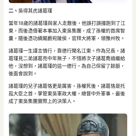
二、
吳得其虎諸葛瑾
當年18歲的諸葛瑾與家人走散後，他誤打誤撞跑到了江
東，而後憑借著本事加入東吳集團，成了孫權的首席智
囊，隨後憑功績賜爵宛陵侯，官拜大將軍，領豫州牧。
諸葛瑾一生謹言慎行，靠德行聞名江東。作為兄長，諸
葛瑾見二弟諸葛亮中年無子，不惜將次子諸葛喬過繼給
他，沒想到，諸葛瑾的這一德行，為自己保留了餘脈，
後面會說到。
諸葛瑾的兒子諸葛恪更是厲害，孫權死後，諸葛恪是托
孤大臣之首，掌管東吳軍政大權，總督中外軍事，最後
成了東吳集團實際上的決策人。