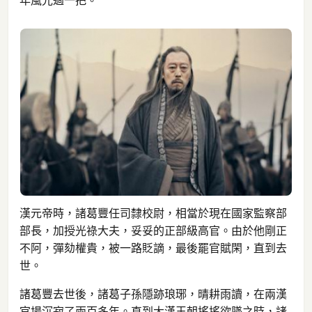
年風光過一把。
漢元帝時，諸葛豐任司隸校尉，相當於現在國家監察部
部長，加授光祿大夫，妥妥的正部級高官。由於他剛正
不阿，彈劾權貴，被一路貶謫，最後罷官賦閑，直到去
世。
諸葛豐去世後，諸葛子孫隱跡琅琊，晴耕雨讀，在兩漢
官場沉寂了兩百多年。直到大漢王朝搖搖欲墜之時，諸