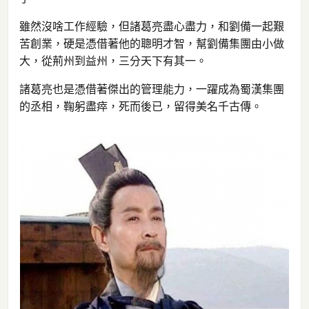
雖然沒啥工作經驗，但諸葛亮盡心盡力，和劉備一起艱
苦創業，硬是憑借著他的聰明才智，幫劉備集團由小做
大，從荊州到益州，三分天下有其一。
諸葛亮也是憑借著傑出的管理能力，一躍成為蜀漢集團
的丞相，鞠躬盡瘁，死而後已，留得美名千古傳。