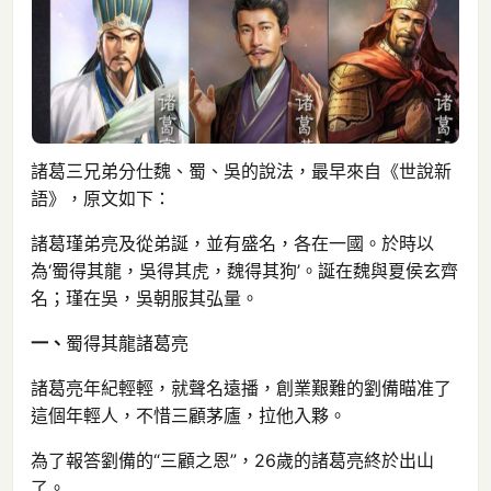
諸葛三兄弟分仕魏、蜀、吳的說法，最早來自《世說新
語》，原文如下：
諸葛瑾弟亮及從弟誕，並有盛名，各在一國。於時以
為‘蜀得其龍，吳得其虎，魏得其狗’。誕在魏與夏侯玄齊
名；瑾在吳，吳朝服其弘量。
一、
蜀得其龍諸葛亮
諸葛亮年紀輕輕，就聲名遠播，創業艱難的劉備瞄准了
這個年輕人，不惜三顧茅廬，拉他入夥。
為了報答劉備的“三顧之恩”，26歲的諸葛亮終於出山
了。