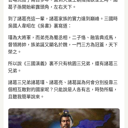
葛子孫開始嶄露頭角，左右天下。
到了諸葛亮這一輩，諸葛家族的實力達到巔峰。三國時
吳國人韋昭在《吳書》裏寫道：
瑾為大將軍，而弟亮為蜀丞相，二子恪、融皆典戎馬，
督領將帥，族弟誕又顯名於魏，一門三方為冠蓋，天下
榮之。
所以說《三國演義》裏不只有桃園三兄弟，還有諸葛三
兄弟。
諸葛三兄弟諸葛瑾、諸葛亮、諸葛誕為何會分別投靠三
個相互敵對的國家呢？只能說是人各有志，時勢所驅，
且聽我簡單說來。