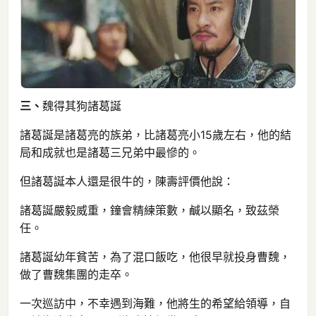
三、
魏得其狗諸葛誕
諸葛誕是諸葛亮的族弟，比諸葛亮小15歲左右，他的結
局和成就也是諸葛三兄弟中最慘的。
但諸葛誕本人還是很牛的，陳壽評價他說：
諸葛誕嚴毅威重，鐘會精練策數，鹹以顯名，致茲榮
任。
諸葛誕幼年貧苦，為了混口飯吃，他很早就投身曹魏，
做了曹魏集團的走卒。
一次巡訪中，不幸遇到海難，他將生的希望給領導，自