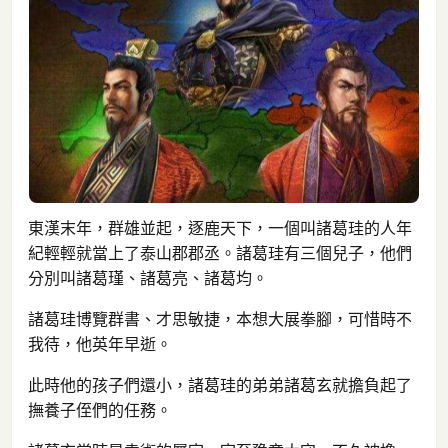
東漢末年，群雄並起，逐鹿天下，一個叫諸葛珪的人年
紀輕輕就當上了泰山郡郡丞。諸葛珪有三個兒子，他們
分別叫諸葛瑾、諸葛亮、諸葛均。
諸葛珪博覽群書、才思敏捷，本想大展拳腳，可惜時不
我待，他英年早逝。
此時他的孩子們還小，諸葛珪的弟弟諸葛玄就擔負起了
撫養子侄們的任務。