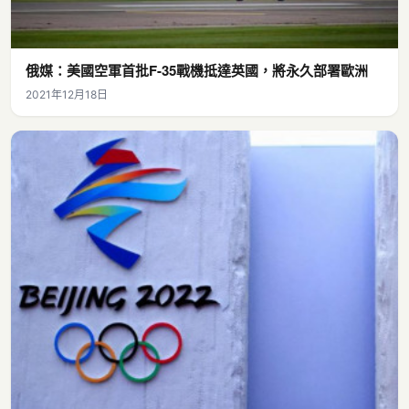
俄媒：美國空軍首批F-35戰機抵達英國，將永久部署歐洲
2021年12月18日