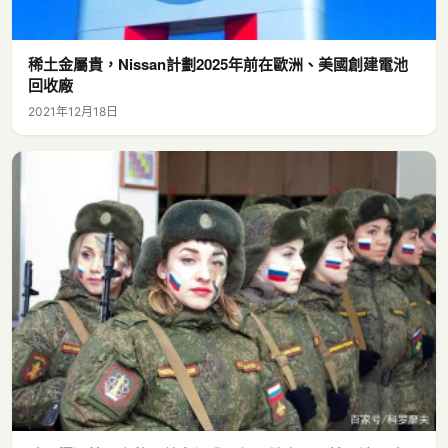
稀土金屬貴，Nissan計劃2025年前在歐洲、美國創建電池
回收廠
2021年12月18日