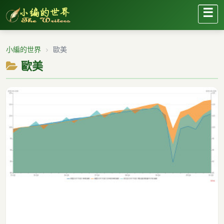
☰
小編的世界
歐美
歐美