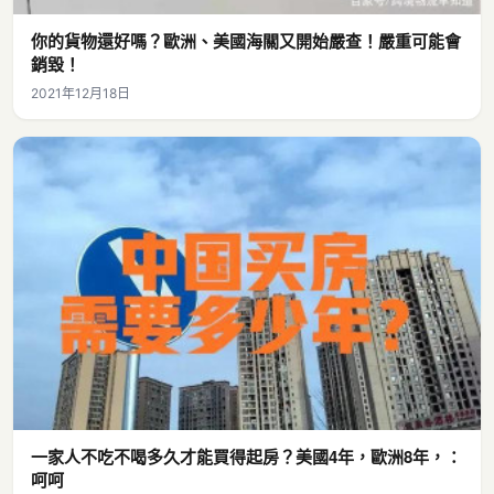
你的貨物還好嗎？歐洲、美國海關又開始嚴查！嚴重可能會
銷毀！
2021年12月18日
一家人不吃不喝多久才能買得起房？美國4年，歐洲8年，：
呵呵