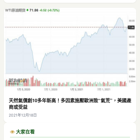
天然氣價創10多年新高！多因素施壓歐洲致“氣荒”，美國產
商或受益
2021年12月18日
大家在看