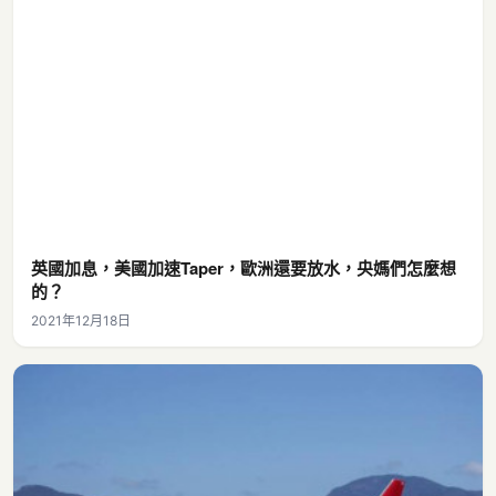
英國加息，美國加速Taper，歐洲還要放水，央媽們怎麼想
的？
2021年12月18日