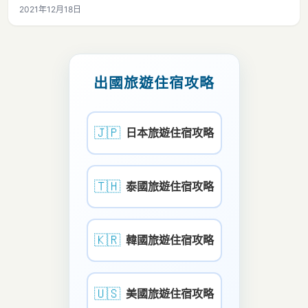
2021年12月18日
出國旅遊住宿攻略
🇯🇵
日本旅遊住宿攻略
🇹🇭
泰國旅遊住宿攻略
🇰🇷
韓國旅遊住宿攻略
🇺🇸
美國旅遊住宿攻略