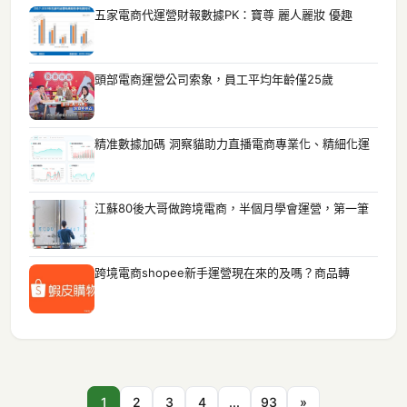
五家電商代運營財報數據PK：寶尊 麗人麗妝 優趣
頭部電商運營公司索象，員工平均年齡僅25歲
精准數據加碼 洞察貓助力直播電商專業化、精細化運
江蘇80後大哥做跨境電商，半個月學會運營，第一筆
跨境電商shopee新手運營現在來的及嗎？商品轉
1
2
3
4
...
93
»