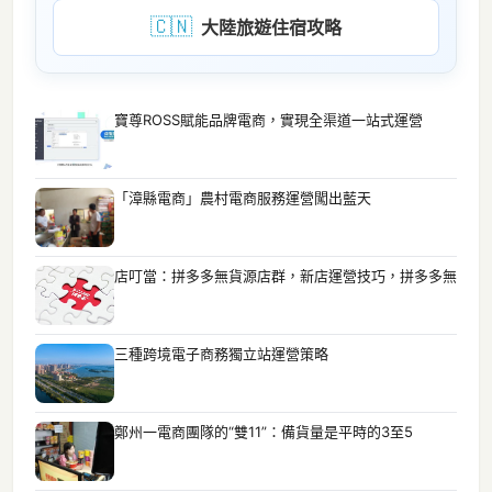
🇨🇳
大陸旅遊住宿攻略
寶尊ROSS賦能品牌電商，實現全渠道一站式運營
「漳縣電商」農村電商服務運營闖出藍天
店叮當：拼多多無貨源店群，新店運營技巧，拼多多無
三種跨境電子商務獨立站運營策略
鄭州一電商團隊的“雙11”：備貨量是平時的3至5