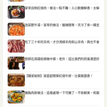
家常自制紅燒肉，做法一點不難，入口軟嫩鮮香，太解
泡菜肥牛湯，家常的做法，酸辣開胃，天冷了來一確定
吃了三十年的羊肉，才分清綿羊肉和山羊肉，再也不會
廚師在英國街頭做中餐，老外：這比我們的煎蛋漢堡好
【獨家秘制】家庭超簡單紅燒牛排，比餐館還香！
雞胸肉新做法，這樣處理一下可嫩了，不柴鮮美，和菌