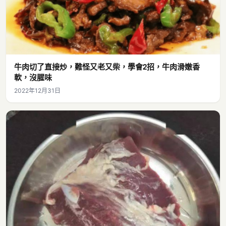
牛肉切了直接炒，難怪又老又柴，學會2招，牛肉滑嫩香
軟，沒腥味
2022年12月31日