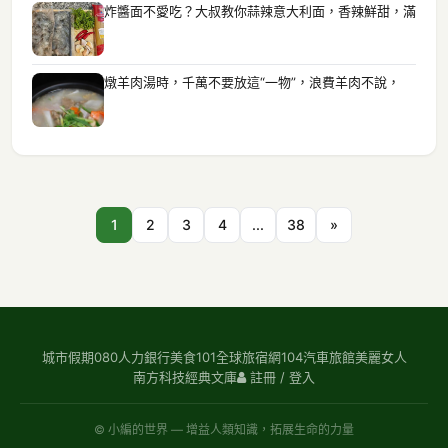
炸醬面不愛吃？大叔教你蒜辣意大利面，香辣鮮甜，滿
燉羊肉湯時，千萬不要放這“一物”，浪費羊肉不說，
1
2
3
4
...
38
»
城市假期
080人力銀行
美食101
全球旅宿網
104汽車旅館
美麗女人
南方科技
經典文庫
註冊 / 登入
© 小編的世界 — 增益人類知識，拓展生命的力量