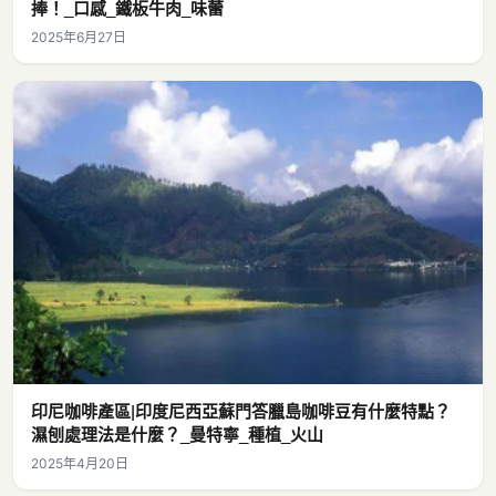
捧！_口感_鐵板牛肉_味蕾
2025年6月27日
印尼咖啡產區|印度尼西亞蘇門答臘島咖啡豆有什麼特點？
濕刨處理法是什麼？_曼特寧_種植_火山
2025年4月20日